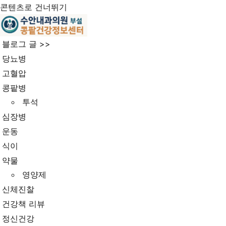
콘텐츠로 건너뛰기
블로그 글 >>
당뇨병
고혈압
콩팥병
투석
심장병
운동
식이
약물
영양제
신체진찰
건강책 리뷰
정신건강