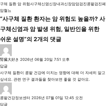
구체 질환 암 위험
사구체신염
신장내과
신장암
암검진
콩팥검진
폐
암
혈뇨
“사구체 질환 환자는 암 위험도 높을까? 사
구체신염과 암 발생 위험, 일반인을 위한
쉬운 설명”의 2개의 댓글
腎臓大好き
2026년 06월 20일 7:51 오후
답글
사구체 질환이 콩팥 건강에 미치는 영향에 대해 더 자세히 알고
싶네요. 관련 연구 결과들을 찾아보면 좋을 것 같아요.
콩팥건강정보센터
2026년 07월 01일 12:45 오전
답글