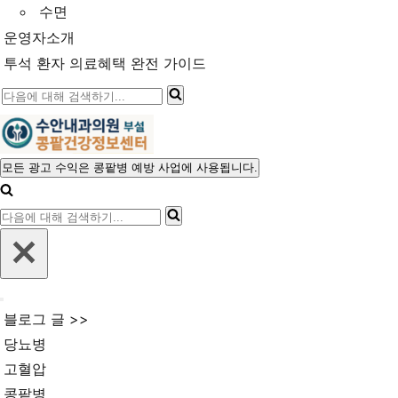
수면
운영자소개
투석 환자 의료혜택 완전 가이드
다
음
에
대
모든 광고 수익은 콩팥병 예방 사업에 사용됩니다.
내
해
비
다
게
검
이
음
색
션
에
메
하
뉴
대
기...
내
해
블로그 글 >>
비
검
게
당뇨병
이
색
고혈압
션
메
하
콩팥병