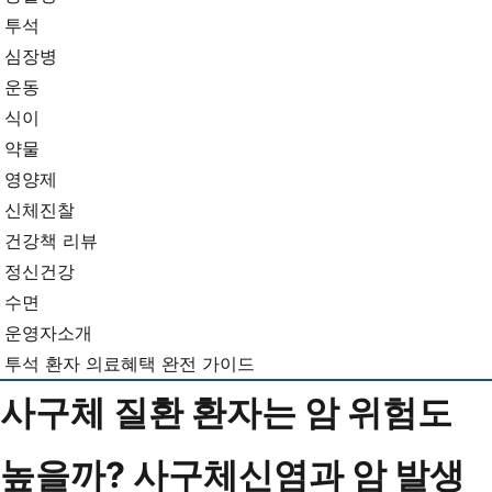
뉴
기...
투석
심장병
운동
식이
약물
영양제
신체진찰
건강책 리뷰
정신건강
수면
운영자소개
투석 환자 의료혜택 완전 가이드
사구체 질환 환자는 암 위험도
높을까? 사구체신염과 암 발생