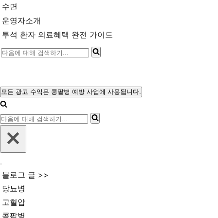
수면
운영자소개
투석 환자 의료혜택 완전 가이드
다
음
에
대
모든 광고 수익은 콩팥병 예방 사업에 사용됩니다.
내
해
비
다
게
검
이
음
색
션
에
메
하
뉴
대
기...
내
해
블로그 글 >>
비
검
게
당뇨병
이
색
고혈압
션
메
하
콩팥병