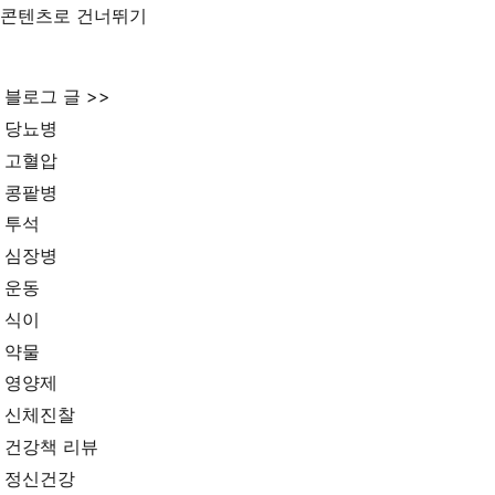
콘텐츠로 건너뛰기
블로그 글 >>
당뇨병
고혈압
콩팥병
투석
심장병
운동
식이
약물
영양제
신체진찰
건강책 리뷰
정신건강