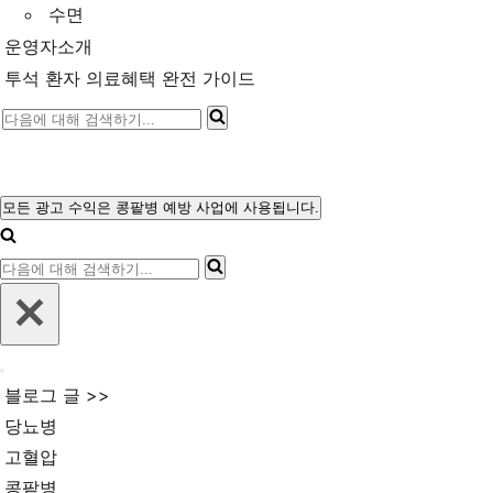
수면
운영자소개
투석 환자 의료혜택 완전 가이드
다
음
에
대
모든 광고 수익은 콩팥병 예방 사업에 사용됩니다.
내
해
비
다
게
검
이
음
색
션
에
메
하
뉴
대
기...
내
해
블로그 글 >>
비
검
게
당뇨병
이
색
고혈압
션
메
하
콩팥병