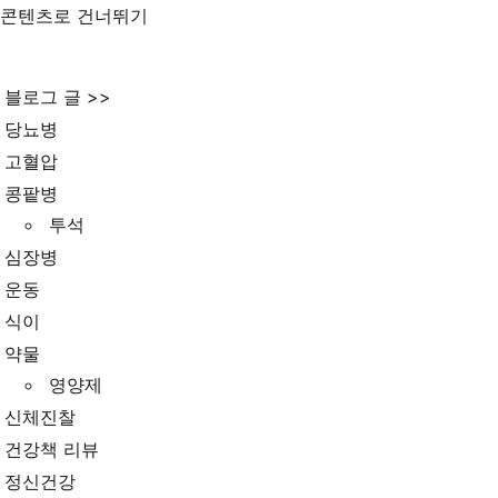
콘텐츠로 건너뛰기
블로그 글 >>
당뇨병
고혈압
콩팥병
투석
심장병
운동
식이
약물
영양제
신체진찰
건강책 리뷰
정신건강