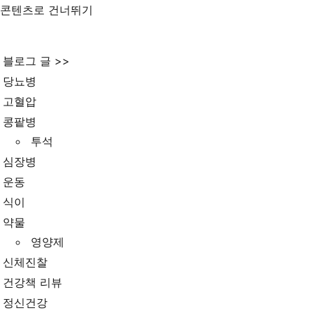
콘텐츠로 건너뛰기
블로그 글 >>
당뇨병
고혈압
콩팥병
투석
심장병
운동
식이
약물
영양제
신체진찰
건강책 리뷰
정신건강