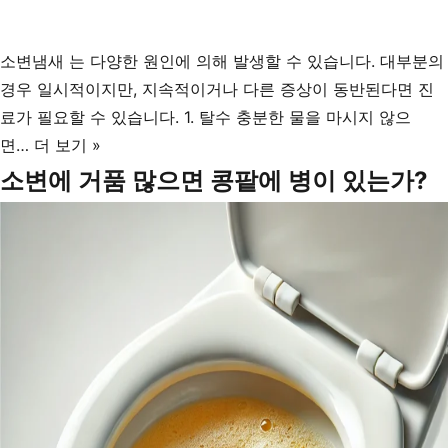
소변냄새 는 다양한 원인에 의해 발생할 수 있습니다. 대부분의
경우 일시적이지만, 지속적이거나 다른 증상이 동반된다면 진
료가 필요할 수 있습니다. 1. 탈수 충분한 물을 마시지 않으
소
면…
더 보기 »
변
소변에 거품 많으면 콩팥에 병이 있는가?
냄
새,
냄
새
나
는
이
유
와