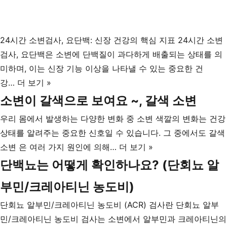
24시간 소변검사, 요단백: 신장 건강의 핵심 지표 24시간 소변
검사, 요단백은 소변에 단백질이 과다하게 배출되는 상태를 의
미하며, 이는 신장 기능 이상을 나타낼 수 있는 중요한 건
24
강…
더 보기 »
시
소변이 갈색으로 보여요 ~, 갈색 소변
간
우리 몸에서 발생하는 다양한 변화 중 소변 색깔의 변화는 건강
소
상태를 알려주는 중요한 신호일 수 있습니다. 그 중에서도 갈색
변
소
소변 은 여러 가지 원인에 의해…
더 보기 »
검
변
단백뇨는 어떻게 확인하나요? (단회뇨 알
사,
이
요
부민/크레아티닌 농도비)
갈
단
색
단회뇨 알부민/크레아티닌 농도비 (ACR) 검사란 단회뇨 알부
백:
으
민/크레아티닌 농도비 검사는 소변에서 알부민과 크레아티닌의
신