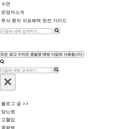
수면
운영자소개
투석 환자 의료혜택 완전 가이드
다
음
에
대
모든 광고 수익은 콩팥병 예방 사업에 사용됩니다.
내
해
비
다
게
검
이
음
색
션
에
메
하
뉴
대
기...
내
해
블로그 글 >>
비
검
게
당뇨병
이
색
고혈압
션
메
하
콩팥병