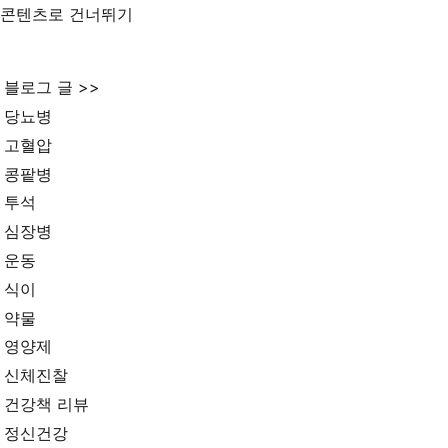
콘텐츠로 건너뛰기
블로그 글 >>
당뇨병
고혈압
콩팥병
투석
심장병
운동
식이
약물
영양제
신체진찰
건강책 리뷰
정신건강