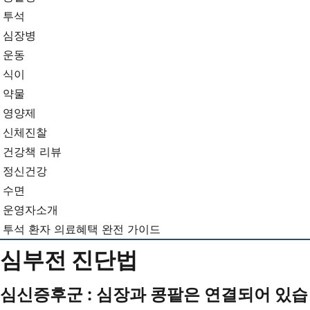
뉴
기...
투석
심장병
운동
식이
약물
영양제
신체진찰
건강책 리뷰
정신건강
수면
운영자소개
투석 환자 의료혜택 완전 가이드
심부전 진단법
심신증후군 : 심장과 콩팥은 연결되어 있습