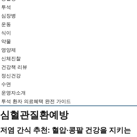
뉴
기...
투석
심장병
운동
식이
약물
영양제
신체진찰
건강책 리뷰
정신건강
수면
운영자소개
투석 환자 의료혜택 완전 가이드
심혈관질환예방
저염 간식 추천: 혈압·콩팥 건강을 지키는