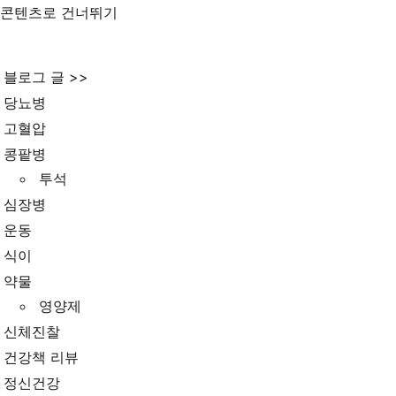
콘텐츠로 건너뛰기
블로그 글 >>
당뇨병
고혈압
콩팥병
투석
심장병
운동
식이
약물
영양제
신체진찰
건강책 리뷰
정신건강