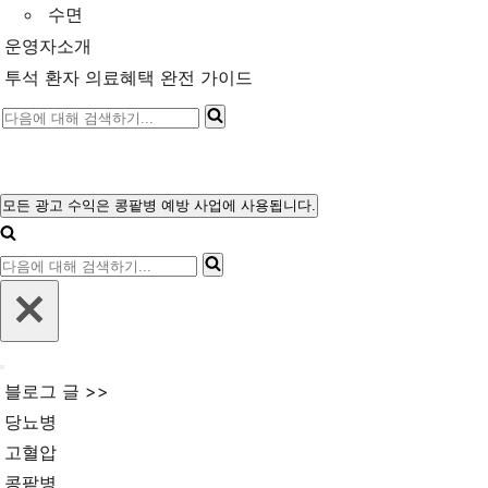
수면
운영자소개
투석 환자 의료혜택 완전 가이드
다
음
에
대
모든 광고 수익은 콩팥병 예방 사업에 사용됩니다.
내
해
비
다
게
검
이
음
색
션
에
메
하
뉴
대
기...
내
해
블로그 글 >>
비
검
게
당뇨병
이
색
고혈압
션
메
하
콩팥병