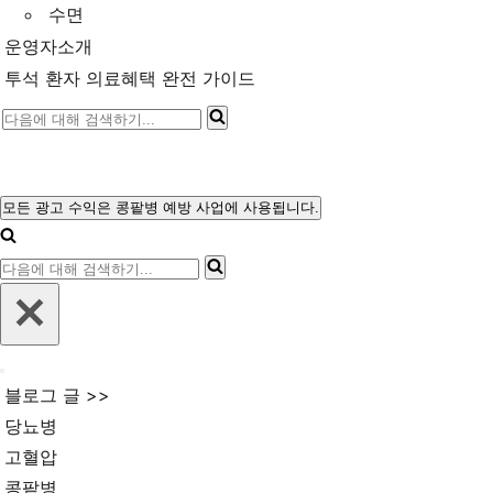
수면
운영자소개
투석 환자 의료혜택 완전 가이드
다
음
에
대
모든 광고 수익은 콩팥병 예방 사업에 사용됩니다.
내
해
비
다
게
검
이
음
색
션
에
메
하
뉴
대
기...
내
해
블로그 글 >>
비
검
게
당뇨병
이
색
고혈압
션
메
하
콩팥병