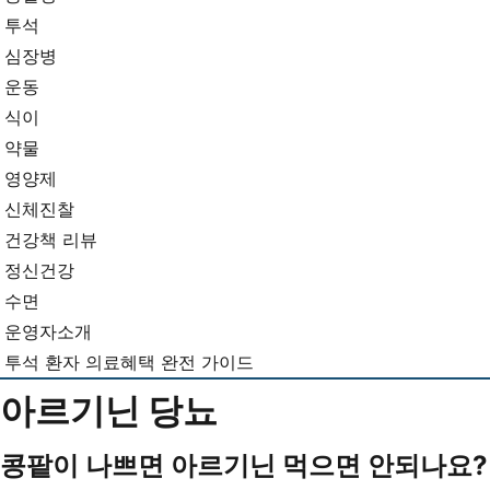
뉴
기...
투석
심장병
운동
식이
약물
영양제
신체진찰
건강책 리뷰
정신건강
수면
운영자소개
투석 환자 의료혜택 완전 가이드
아르기닌 당뇨
콩팥이 나쁘면 아르기닌 먹으면 안되나요?