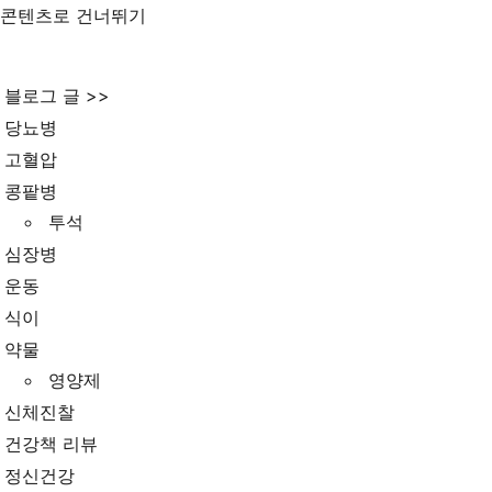
콘텐츠로 건너뛰기
블로그 글 >>
당뇨병
고혈압
콩팥병
투석
심장병
운동
식이
약물
영양제
신체진찰
건강책 리뷰
정신건강