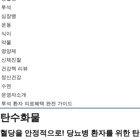
뉴
기...
투석
심장병
운동
식이
약물
영양제
신체진찰
건강책 리뷰
정신건강
수면
운영자소개
투석 환자 의료혜택 완전 가이드
탄수화물
혈당을 안정적으로! 당뇨병 환자를 위한 탄