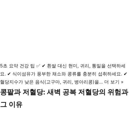
5초 요약 건강 팁 ✅ ✔ 흰쌀 대신 현미, 귀리, 통밀을 선택하세
요. ✔ 식이섬유가 풍부한 채소와 콩류를 충분히 섭취하세요. ✔
혈
혈당지수가 낮은 음식(고구마, 귀리, 병아리콩)을…
더 보기 »
당
콩팥과 저혈당: 새벽 공복 저혈당의 위험과
을
그 이유
안
정
적