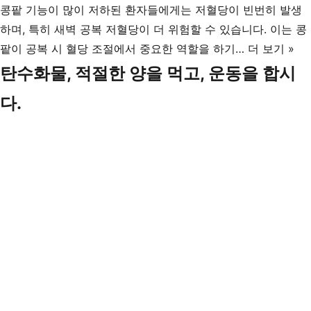
법
콩팥 기능이 많이 저하된 환자들에게는 저혈당이 빈번히 발생
하며, 특히 새벽 공복 저혈당이 더 위험할 수 있습니다. 이는 콩
콩
팥이 공복 시 혈당 조절에서 중요한 역할을 하기…
더 보기 »
팥
탄수화물, 적절한 양을 먹고, 운동을 합시
과
다.
저
혈
당:
새
벽
공
복
저
혈
당
의