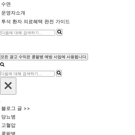
수면
운영자소개
투석 환자 의료혜택 완전 가이드
다
음
에
대
모든 광고 수익은 콩팥병 예방 사업에 사용됩니다.
내
해
비
다
게
검
이
음
색
션
에
메
하
뉴
대
기...
내
해
블로그 글 >>
비
검
게
당뇨병
이
색
고혈압
션
메
하
콩팥병