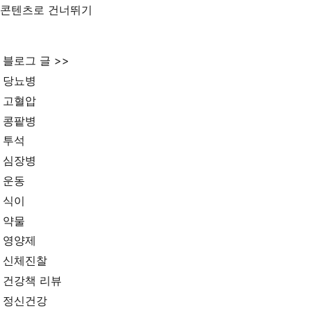
콘텐츠로 건너뛰기
블로그 글 >>
당뇨병
고혈압
콩팥병
투석
심장병
운동
식이
약물
영양제
신체진찰
건강책 리뷰
정신건강