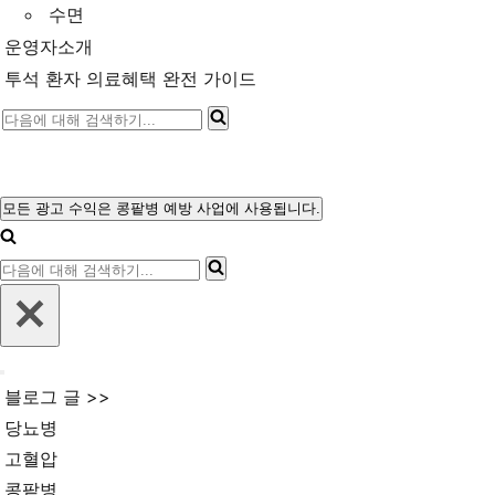
수면
운영자소개
투석 환자 의료혜택 완전 가이드
다
음
에
대
모든 광고 수익은 콩팥병 예방 사업에 사용됩니다.
내
해
비
다
게
검
이
음
색
션
에
메
하
뉴
대
기...
내
해
블로그 글 >>
비
검
게
당뇨병
이
색
고혈압
션
메
하
콩팥병