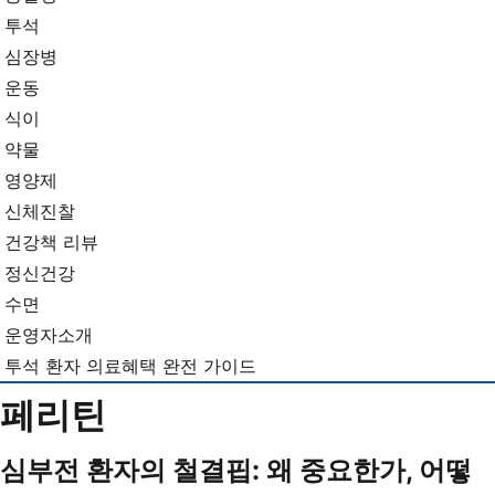
뉴
기...
투석
심장병
운동
식이
약물
영양제
신체진찰
건강책 리뷰
정신건강
수면
운영자소개
투석 환자 의료혜택 완전 가이드
페리틴
심부전 환자의 철결핍: 왜 중요한가, 어떻