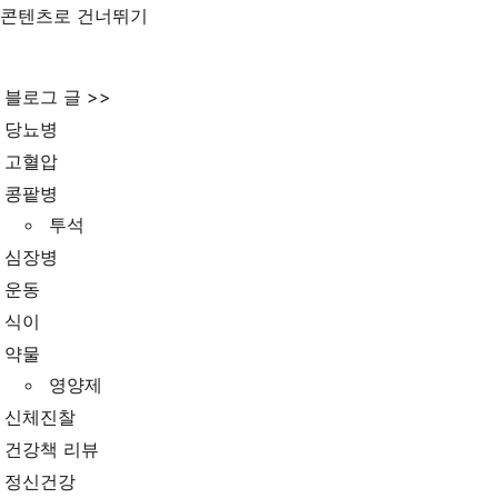
콘텐츠로 건너뛰기
블로그 글 >>
당뇨병
고혈압
콩팥병
투석
심장병
운동
식이
약물
영양제
신체진찰
건강책 리뷰
정신건강