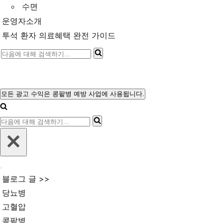
수면
운영자소개
투석 환자 의료혜택 완전 가이드
다
음
에
대
모든 광고 수익은 콩팥병 예방 사업에 사용됩니다.
내
해
비
다
게
검
이
음
색
션
에
메
하
뉴
대
기...
내
해
블로그 글 >>
비
검
게
당뇨병
이
색
고혈압
션
메
하
콩팥병