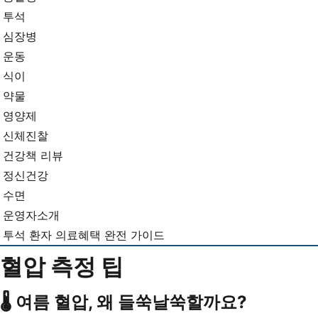
뉴
기...
투석
심장병
운동
식이
약물
영양제
신체진찰
건강책 리뷰
정신건강
수면
운영자소개
투석 환자 의료혜택 완전 가이드
혈압 측정 팁
🌡 여름 혈압, 왜 들쑥날쑥할까요?