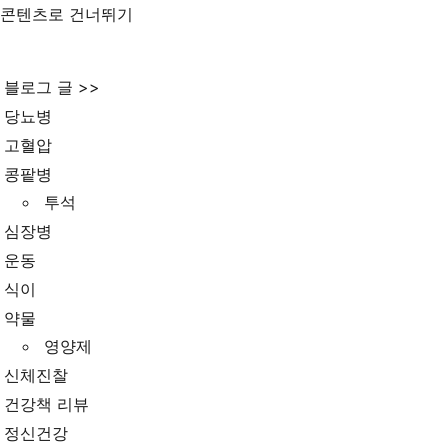
콘텐츠로 건너뛰기
블로그 글 >>
당뇨병
고혈압
콩팥병
투석
심장병
운동
식이
약물
영양제
신체진찰
건강책 리뷰
정신건강