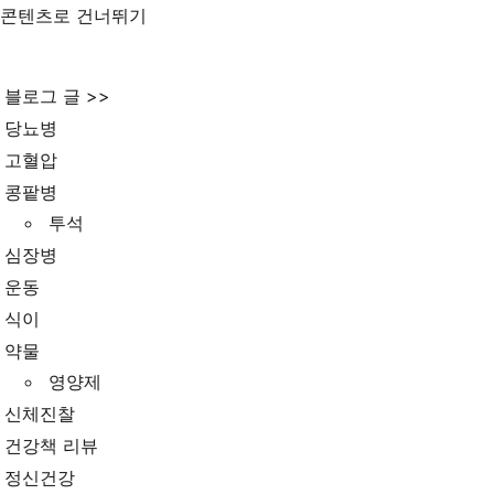
콘텐츠로 건너뛰기
블로그 글 >>
당뇨병
고혈압
콩팥병
투석
심장병
운동
식이
약물
영양제
신체진찰
건강책 리뷰
정신건강