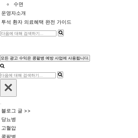
수면
운영자소개
투석 환자 의료혜택 완전 가이드
다
음
에
대
모든 광고 수익은 콩팥병 예방 사업에 사용됩니다.
내
해
비
다
게
검
이
음
색
션
에
메
하
뉴
대
기...
내
해
블로그 글 >>
비
검
게
당뇨병
이
색
고혈압
션
메
하
콩팥병