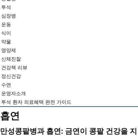
뉴
기...
투석
심장병
운동
식이
약물
영양제
신체진찰
건강책 리뷰
정신건강
수면
운영자소개
투석 환자 의료혜택 완전 가이드
흡연
만성콩팥병과 흡연: 금연이 콩팥 건강을 지