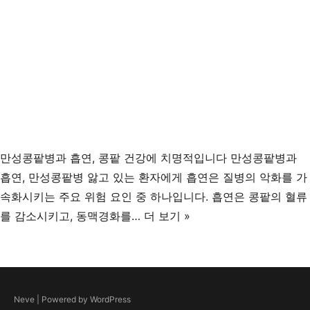
만성콩팥병과 흡연, 콩팥 건강에 치명적입니다 만성콩팥병과
흡연, 만성콩팥병 앓고 있는 환자에게 흡연은 질병의 악화를 가
속화시키는 주요 위험 요인 중 하나입니다. 흡연은 콩팥의 혈류
만
를 감소시키고, 동맥경화를…
더 보기 »
성
콩
팥
병
Neve
| Powered by
WordPress