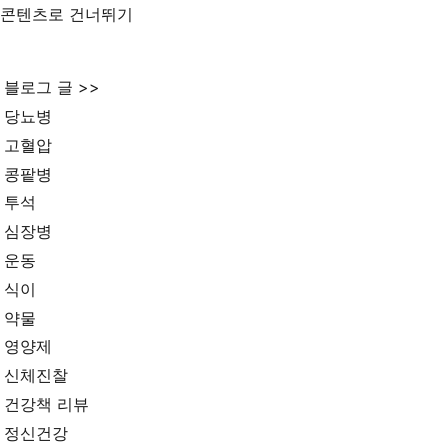
콘텐츠로 건너뛰기
블로그 글 >>
당뇨병
고혈압
콩팥병
투석
심장병
운동
식이
약물
영양제
신체진찰
건강책 리뷰
정신건강