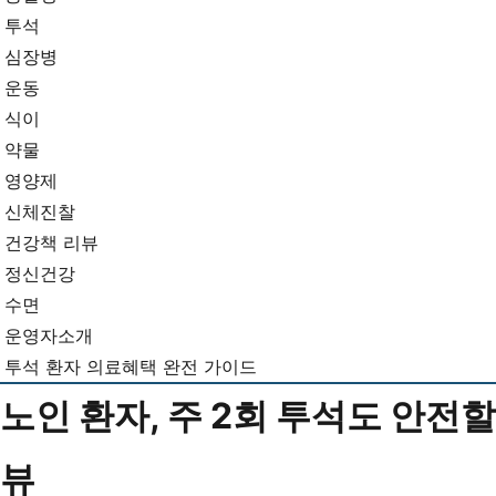
뉴
기...
투석
심장병
운동
식이
약물
영양제
신체진찰
건강책 리뷰
정신건강
수면
운영자소개
투석 환자 의료혜택 완전 가이드
노인 환자, 주 2회 투석도 안전할까
뷰