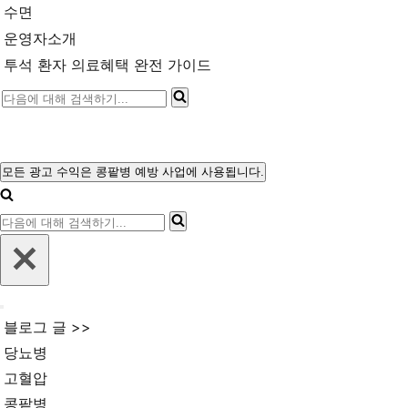
수면
운영자소개
투석 환자 의료혜택 완전 가이드
다
음
에
대
모든 광고 수익은 콩팥병 예방 사업에 사용됩니다.
내
해
비
다
게
검
이
음
색
션
에
메
하
뉴
대
기...
내
해
블로그 글 >>
비
검
게
당뇨병
이
색
고혈압
션
메
하
콩팥병