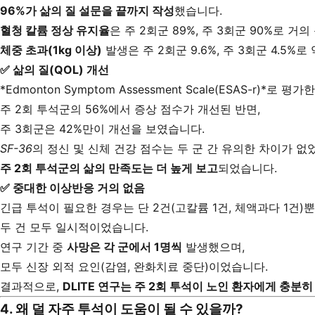
96%가 삶의 질 설문을 끝까지 작성
했습니다.
혈청 칼륨 정상 유지율
은 주 2회군 89%, 주 3회군 90%로 거
체중 초과(1kg 이상)
발생은 주 2회군 9.6%, 주 3회군 4.5
✅
삶의 질(QOL) 개선
*Edmonton Symptom Assessment Scale(ESAS-r)*로 평가
주 2회 투석군의 56%에서 증상 점수가 개선된 반면,
주 3회군은 42%만이 개선을 보였습니다.
SF-36
의 정신 및 신체 건강 점수는 두 군 간 유의한 차이가 없
주 2회 투석군의 삶의 만족도는 더 높게 보고
되었습니다.
✅
중대한 이상반응 거의 없음
긴급 투석이 필요한 경우는 단 2건(고칼륨 1건, 체액과다 1건)
두 건 모두 일시적이었습니다.
연구 기간 중
사망은 각 군에서 1명씩
발생했으며,
모두 신장 외적 요인(감염, 완화치료 중단)이었습니다.
결과적으로,
DLITE 연구는 주 2회 투석이 노인 환자에게 충분
4. 왜 덜 자주 투석이 도움이 될 수 있을까?