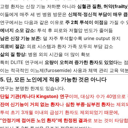
고령 환자는 신장 기능 저하뿐 아니라
심혈관 질환, 허약(frailt
이들에게 매주 세 번 병원 방문은
신체적·정신적 부담이 매우 큽
연구에서는 다음과 같은 이유로
주 2회 투석이 이점
을 가질 수
에너지 소모 감소:
투석 후 피로와 저혈압 빈도가 줄어듦
남은 신장 기능 보존:
덜 자주 투석할수록 urine output 유지
의료비 절감:
의료 시스템과 환자 가족 모두의 부담 감소
삶의 질 향상:
병원 외의 시간을 더 많이 확보
특히 DLITE 연구에서
요량이 오히려 증가한 환자도 있었다
는 
이는 적극적인 이뇨제(furosemide) 사용과 체액 관리 교육 
5. 단, 모든 노인에게 적용 가능한 것은 아니다
연구는 분명한 한계도 있습니다.
단일 기관(캐나다 Kingston) 연구
이며, 대상자 수가 40명으로
잔여 신기능이 거의 없는 환자
나
심한 부종·심부전 환자
는 제외
투석 초기 3개월 이내의 급성기 환자도 제외되었기 때문에,
“안정기에 접어든 노인 환자”에 한정된 결과
로 보는 것이 타당합