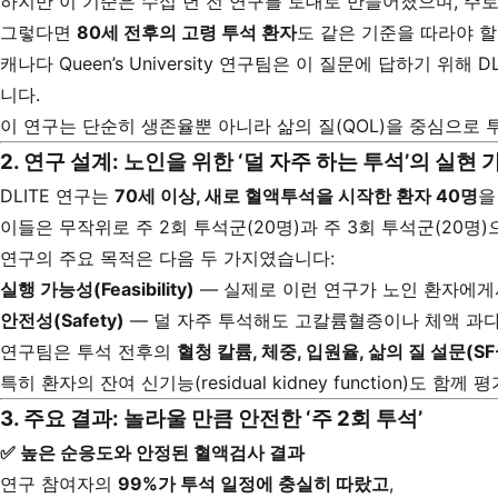
하지만 이 기준은 수십 년 전 연구를 토대로 만들어졌으며, 주
그렇다면
80세 전후의 고령 투석 환자
도 같은 기준을 따라야 
캐나다 Queen’s University 연구팀은 이 질문에 답하기 위해 DLITE 연구
니다.
이 연구는 단순히 생존율뿐 아니라 삶의 질(QOL)을 중심으로 
2. 연구 설계: 노인을 위한 ‘덜 자주 하는 투석’의 실현
DLITE 연구는
70세 이상, 새로 혈액투석을 시작한 환자 40명
을
이들은 무작위로 주 2회 투석군(20명)과 주 3회 투석군(20명
연구의 주요 목적은 다음 두 가지였습니다:
실행 가능성(Feasibility)
— 실제로 이런 연구가 노인 환자에게
안전성(Safety)
— 덜 자주 투석해도 고칼륨혈증이나 체액 과다
연구팀은 투석 전후의
혈청 칼륨, 체중, 입원율, 삶의 질 설문(SF-3
특히 환자의 잔여 신기능(residual kidney function)
3. 주요 결과: 놀라울 만큼 안전한 ‘주 2회 투석’
✅
높은 순응도와 안정된 혈액검사 결과
연구 참여자의
99%가 투석 일정에 충실히 따랐고
,