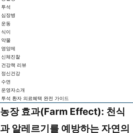
뉴
기...
투석
심장병
운동
식이
약물
영양제
신체진찰
건강책 리뷰
정신건강
수면
운영자소개
투석 환자 의료혜택 완전 가이드
농장 효과(Farm Effect): 천식
과 알레르기를 예방하는 자연의