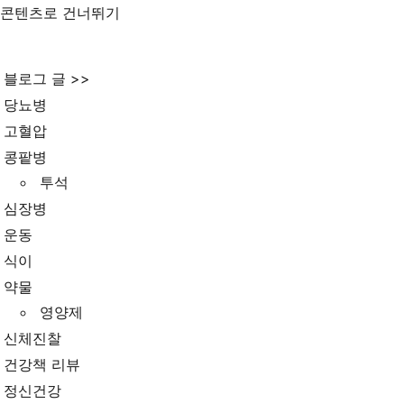
콘텐츠로 건너뛰기
블로그 글 >>
당뇨병
고혈압
콩팥병
투석
심장병
운동
식이
약물
영양제
신체진찰
건강책 리뷰
정신건강