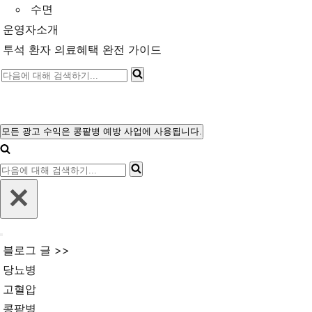
수면
운영자소개
투석 환자 의료혜택 완전 가이드
다
음
에
대
모든 광고 수익은 콩팥병 예방 사업에 사용됩니다.
내
해
비
다
게
검
이
음
색
션
에
메
하
뉴
대
기...
내
해
블로그 글 >>
비
검
게
당뇨병
이
색
고혈압
션
메
하
콩팥병