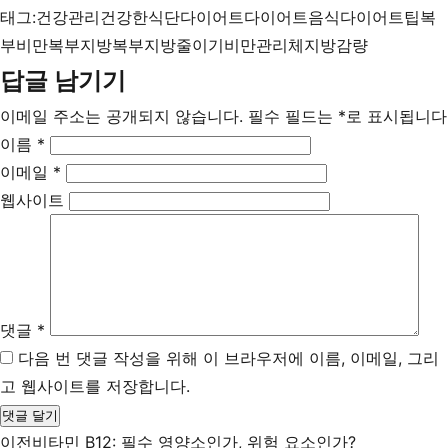
태그:
건강관리
건강한식단
다이어트
다이어트음식
다이어트팁
복
부비만
복부지방
복부지방줄이기
비만관리
체지방감량
답글 남기기
이메일 주소는 공개되지 않습니다.
필수 필드는
*
로 표시됩니다
이름
*
이메일
*
웹사이트
댓글
*
다음 번 댓글 작성을 위해 이 브라우저에 이름, 이메일, 그리
고 웹사이트를 저장합니다.
이전
비타민 B12: 필수 영양소인가, 위험 요소인가?