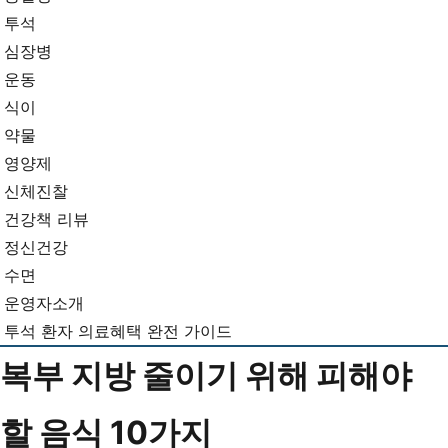
뉴
기...
투석
심장병
운동
식이
약물
영양제
신체진찰
건강책 리뷰
정신건강
수면
운영자소개
투석 환자 의료혜택 완전 가이드
복부 지방 줄이기 위해 피해야
할 음식 10가지