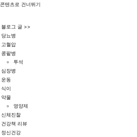
콘텐츠로 건너뛰기
블로그 글 >>
당뇨병
고혈압
콩팥병
투석
심장병
운동
식이
약물
영양제
신체진찰
건강책 리뷰
정신건강