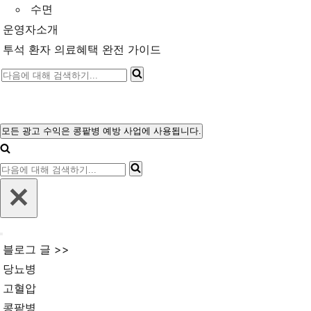
수면
운영자소개
투석 환자 의료혜택 완전 가이드
다
음
에
대
모든 광고 수익은 콩팥병 예방 사업에 사용됩니다.
내
해
비
다
게
검
이
음
색
션
에
메
하
뉴
대
기...
내
해
블로그 글 >>
비
검
게
당뇨병
이
색
고혈압
션
메
하
콩팥병