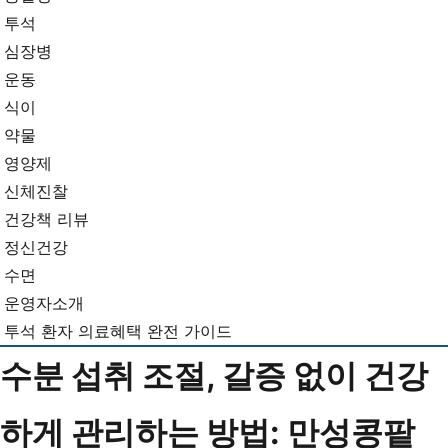
뉴
기...
투석
심장병
운동
식이
약물
영양제
신체진찰
건강책 리뷰
정신건강
수면
운영자소개
투석 환자 의료혜택 완전 가이드
수분 섭취 조절, 갈증 없이 건강
하게 관리하는 방법: 만성콩팥