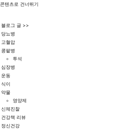
콘텐츠로 건너뛰기
블로그 글 >>
당뇨병
고혈압
콩팥병
투석
심장병
운동
식이
약물
영양제
신체진찰
건강책 리뷰
정신건강