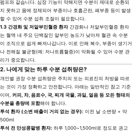
펌프와 같습니다. 심장 기능이 약해지면 수분이 제대로 순환되
지 못하고 몸에 정체되어 부종이나 호흡곤란, 폐부종 등이 발생
할 수 있어 수분 섭취 조절이 필요합니다.
1.3 간경화 및 저알부민혈증 환자
간경화나 저알부민혈증 환자
는 혈액 내 주요 단백질인 알부민 농도가 낮아져 혈관 속 수분
이 조직으로 쉽게 빠져나갑니다. 이로 인해 복수, 부종이 생기거
나 전해질 불균형(예: 저나트륨혈증)이 악화될 수 있어 수분 관
리가 중요합니다.
2. 나에게 맞는 하루 수분 섭취량은?
개인별 권장 수분 섭취량은 주치의 또는 의료진의 처방을 따르
는 것이 가장 정확하고 안전합니다. 아래는 일반적인 참고 기준
이며,
커피, 차, 음료수, 국, 찌개 국물, 과일, 얼음 등 모든 형태의
수분을 총량에 포함
해야 합니다.
투석 환자 (소변 배출이 거의 없는 경우):
이전 날 소변량 + 약
500ml
투석 전 만성콩팥병 환자:
하루 1,000~1,500ml로 정도로 권고