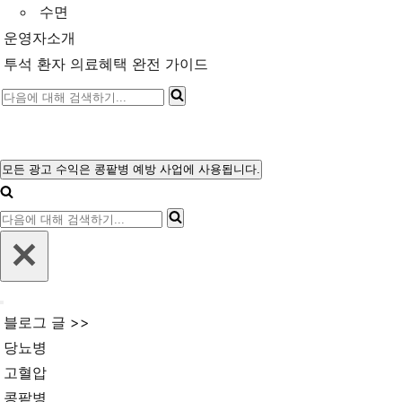
수면
운영자소개
투석 환자 의료혜택 완전 가이드
다
음
에
대
모든 광고 수익은 콩팥병 예방 사업에 사용됩니다.
내
해
비
다
게
검
이
음
색
션
에
메
하
뉴
대
기...
내
해
블로그 글 >>
비
검
게
당뇨병
이
색
고혈압
션
메
하
콩팥병