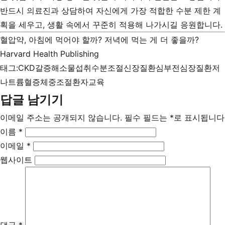
반드시 의료진과 상담하여 자신에게 가장 적합한 수분 제한 계
획을 세우고, 생활 속에서 꾸준히 적용해 나가시길 응원합니다.
혈압약, 아침에 먹어야 할까? 저녁에 먹는 게 더 좋을까?
Harvard Health Publishing
태그:
CKD
갈증해소
물섭취
수분조절
신장질환
심부전
심장질환
저
나트륨혈증
체중조절
환자교육
답글 남기기
이메일 주소는 공개되지 않습니다.
필수 필드는
*
로 표시됩니다
이름
*
이메일
*
웹사이트