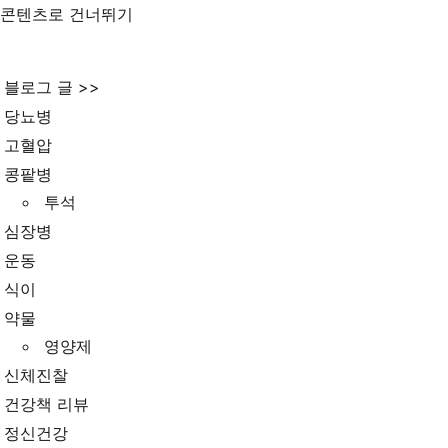
콘텐츠로 건너뛰기
블로그 글 >>
당뇨병
고혈압
콩팥병
투석
심장병
운동
식이
약물
영양제
신체진찰
건강책 리뷰
정신건강