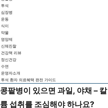
뉴
기...
투석
심장병
운동
식이
약물
영양제
신체진찰
건강책 리뷰
정신건강
수면
운영자소개
투석 환자 의료혜택 완전 가이드
콩팥병이 있으면 과일, 야채 – 칼
륨 섭취를 조심해야 하나요?