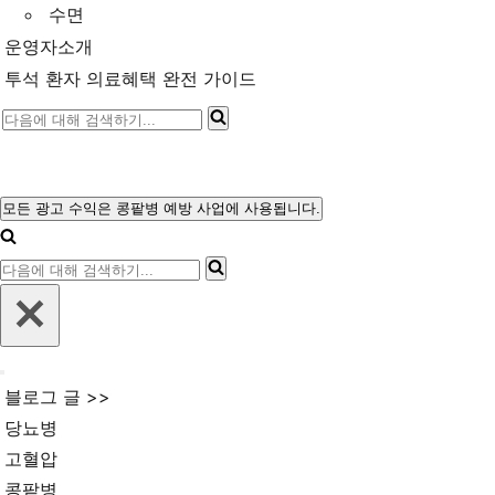
수면
운영자소개
투석 환자 의료혜택 완전 가이드
다
음
에
대
모든 광고 수익은 콩팥병 예방 사업에 사용됩니다.
내
해
비
다
게
검
이
음
색
션
에
메
하
뉴
대
기...
내
해
블로그 글 >>
비
검
게
당뇨병
이
색
고혈압
션
메
하
콩팥병