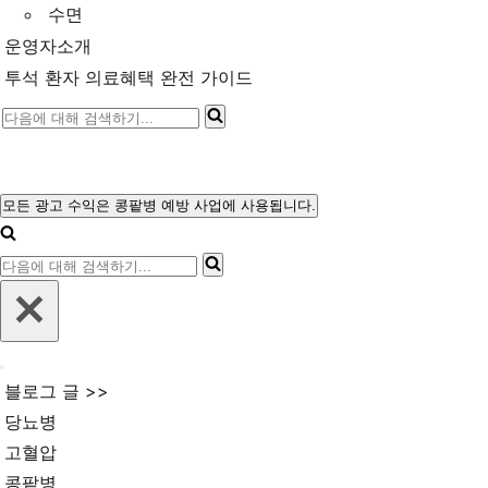
수면
운영자소개
투석 환자 의료혜택 완전 가이드
다
음
에
대
모든 광고 수익은 콩팥병 예방 사업에 사용됩니다.
내
해
비
다
게
검
이
음
색
션
에
메
하
뉴
대
기...
내
해
블로그 글 >>
비
검
게
당뇨병
이
색
고혈압
션
메
하
콩팥병