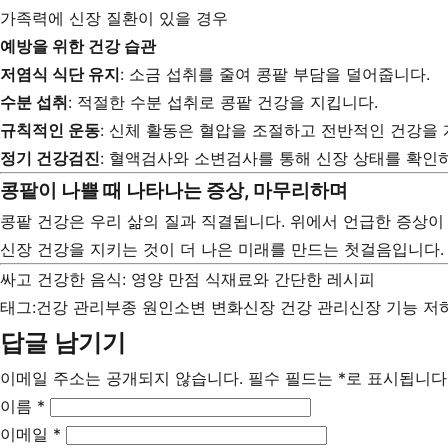
가족력에 신장 질환이 있을 경우
예방을 위한 건강 습관
저염식 식단 유지
: 소금 섭취를 줄여 콩팥 부담을 덜어줍니다.
수분 섭취
: 적절한 수분 섭취로 콩팥 건강을 지킵니다.
규칙적인 운동
: 신체 활동은 혈압을 조절하고 전반적인 건강을
정기 건강검진
: 혈액검사와 소변검사를 통해 신장 상태를 확인
콩팥이 나쁠 때 나타나는 증상, 마무리하며
콩팥 건강은 우리 삶의 질과 직결됩니다. 위에서 언급한 증상이
신장 건강을 지키는 것이 더 나은 미래를 만드는 첫걸음입니다.
싸고 건강한 음식: 영양 만점 식재료와 간단한 레시피
태그:
건강 관리
부종 원인
소변 변화
신장 건강 관리
신장 기능 저
답글 남기기
이메일 주소는 공개되지 않습니다.
필수 필드는
*
로 표시됩니다
이름
*
이메일
*