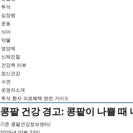
뉴
기...
투석
심장병
운동
식이
약물
영양제
신체진찰
건강책 리뷰
정신건강
수면
운영자소개
투석 환자 의료혜택 완전 가이드
콩팥 건강 경고: 콩팥이 나쁠 때
기준
콩팥건강정보센터
2025년 01월 23일