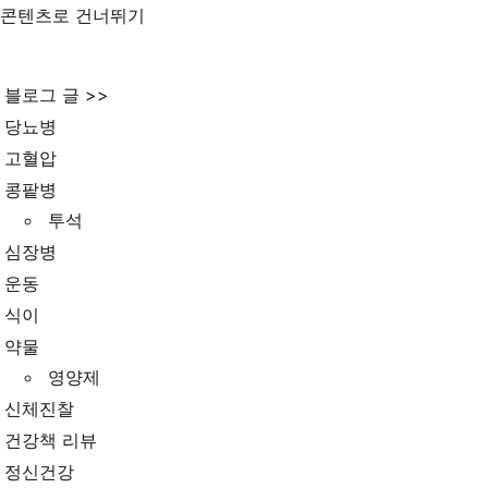
콘텐츠로 건너뛰기
블로그 글 >>
당뇨병
고혈압
콩팥병
투석
심장병
운동
식이
약물
영양제
신체진찰
건강책 리뷰
정신건강