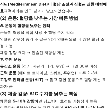
식단(Mediterranean Diet)이 혈당 조절과 심혈관 질환 예방에
효과적
이라는 연구 결과가 발표되었습니다.
(2) 운동: 혈당을 낮추는 가장 빠른 방법
💪 운동이 혈당을 낮추는 원리
근육이 혈당을 직접 사용 → 혈당 수치 감소
인슐린 감수성 증가 → 같은 양의 인슐린으로 더 많은 혈당 조
절 가능
체중 감량 효과 → 인슐린 저항성 개선
🏃 추천 운동
유산소 운동
(걷기, 자전거 타기, 수영) → 매일 30분 이상
근력 운동
(웨이트 트레이닝, 스쿼트, 푸쉬업) → 주 2~3회
고강도 인터벌 운동(HIIT)
→ 짧고 강한 운동으로 혈당 개선 효
과가 큼
(3) 체중 감량: A1C 수치를 낮추는 핵심
체중을
5~10% 감량
하면 당뇨병이 호전될 가능성이 높음
미국당뇨병학회(ADA)는 체중 감량이
A1C 수치를 1~2% 낮출