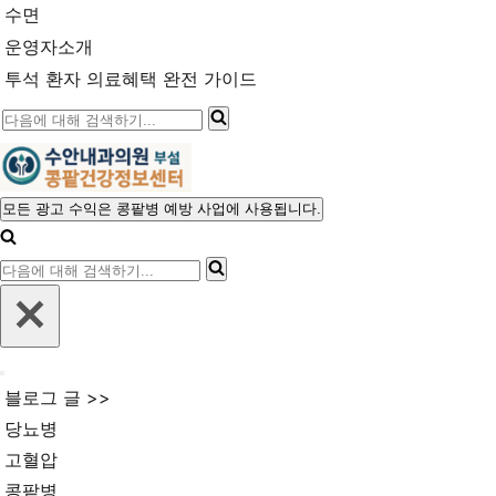
수면
운영자소개
투석 환자 의료혜택 완전 가이드
다
음
에
대
모든 광고 수익은 콩팥병 예방 사업에 사용됩니다.
내
해
비
다
게
검
이
음
색
션
에
메
하
뉴
대
기...
내
해
블로그 글 >>
비
검
게
당뇨병
이
색
고혈압
션
메
하
콩팥병