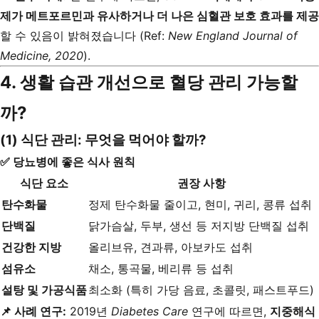
제가 메트포르민과 유사하거나 더 나은 심혈관 보호 효과를 제공
할 수 있음이 밝혀졌습니다 (Ref:
New England Journal of
Medicine, 2020
).
4. 생활 습관 개선으로 혈당 관리 가능할
까?
(1) 식단 관리: 무엇을 먹어야 할까?
✅ 당뇨병에 좋은 식사 원칙
식단 요소
권장 사항
탄수화물
정제 탄수화물 줄이고, 현미, 귀리, 콩류 섭취
단백질
닭가슴살, 두부, 생선 등 저지방 단백질 섭취
건강한 지방
올리브유, 견과류, 아보카도 섭취
섬유소
채소, 통곡물, 베리류 등 섭취
설탕 및 가공식품
최소화 (특히 가당 음료, 초콜릿, 패스트푸드)
📌 사례 연구:
2019년
Diabetes Care
연구에 따르면,
지중해식