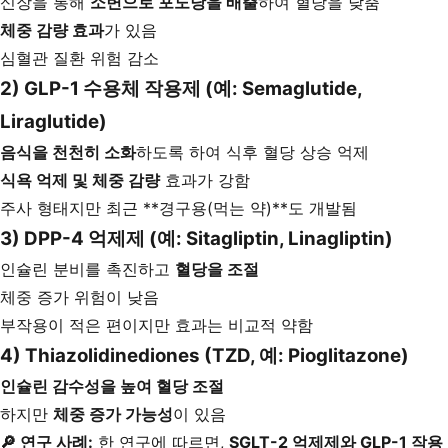
신장을 통해
소변으로 포도당을 배출
하여 혈당을 낮춤
체중 감량 효과
가 있음
심혈관 질환 위험 감소
2) GLP-1 수용체 작용제 (예: Semaglutide,
Liraglutide)
음식을 천천히 소화
하도록 하여 식후 혈당 상승 억제
식욕 억제 및 체중 감량
효과가 강함
주사 형태지만 최근 **경구용(먹는 약)**도 개발됨
3) DPP-4 억제제 (예: Sitagliptin, Linagliptin)
인슐린 분비를 촉진하고
혈당을 조절
체중 증가 위험이 낮음
부작용이 적은 편이지만 효과는 비교적 약함
4) Thiazolidinediones (TZD, 예: Pioglitazone)
인슐린 감수성을 높여 혈당 조절
하지만
체중 증가 가능성
이 있음
🔎 연구 사례:
한 연구에 따르면,
SGLT-2 억제제와 GLP-1 작용