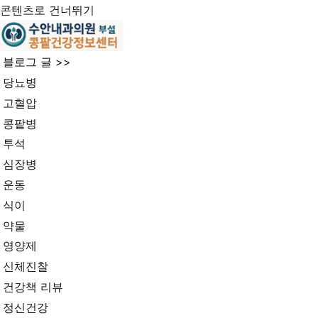
콘텐츠로 건너뛰기
블로그 글 >>
당뇨병
고혈압
콩팥병
투석
심장병
운동
식이
약물
영양제
신체진찰
건강책 리뷰
정신건강