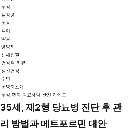
뉴
기...
투석
심장병
운동
식이
약물
영양제
신체진찰
건강책 리뷰
정신건강
수면
운영자소개
투석 환자 의료혜택 완전 가이드
35세, 제2형 당뇨병 진단 후 관
리 방법과 메트포르민 대안